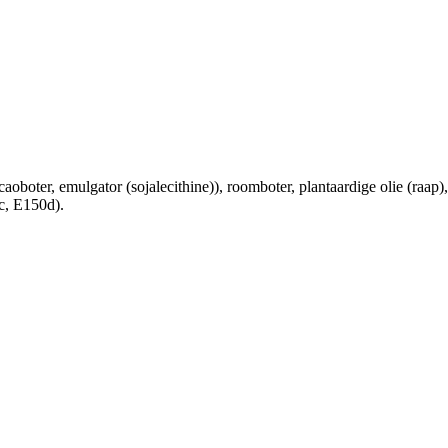
boter, emulgator (sojalecithine)), roomboter, plantaardige olie (raap), 
0c, E150d).